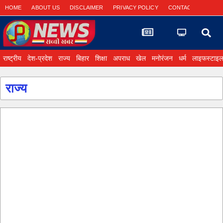
HOME
ABOUT US
DISCLAIMER
PRIVACY POLICY
CONTACT US
राष्ट्रीय
देश-प्रदेश
राज्य
बिहार
शिक्षा
अपराध
खेल
मनोरंजन
धर्म
लाइफस्टाइ
राज्य