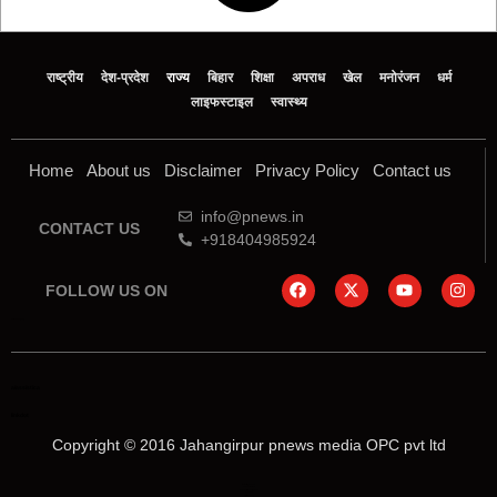
राष्ट्रीय
देश-प्रदेश
राज्य
बिहार
शिक्षा
अपराध
खेल
मनोरंजन
धर्म
लाइफस्टाइल
स्वास्थ्य
Home
About us
Disclaimer
Privacy Policy
Contact us
info@pnews.in
CONTACT US
+918404985924
FOLLOW US ON
online earning blog
aiassistica
linkdot
Copyright © 2016 Jahangirpur pnews media OPC pvt ltd
Marketing Hack4U
Law Schloar Hub
News Portal Development
Buzz4Ai
Digital Convey